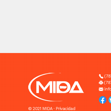
(78
(78
in
© 2021 MIDA ·
Privacidad