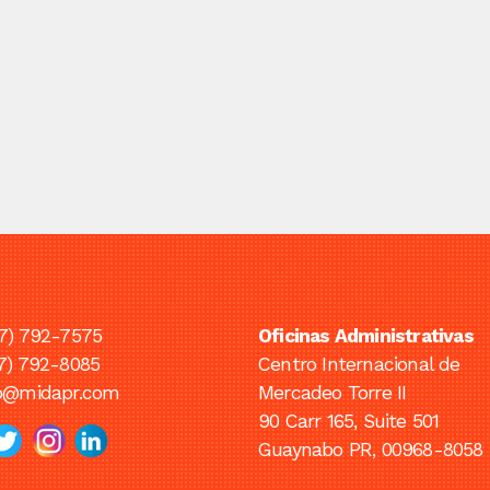
7) 792-7575
Oficinas Administrativas
7) 792-8085
Centro Internacional de
fo@midapr.com
Mercadeo Torre II
90 Carr 165, Suite 501
Guaynabo PR, 00968-8058