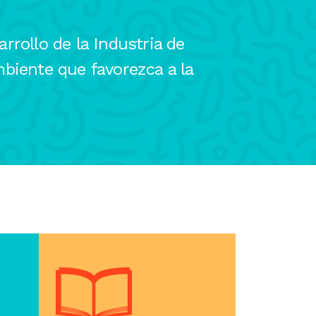
rollo de la Industria de
biente que favorezca a la